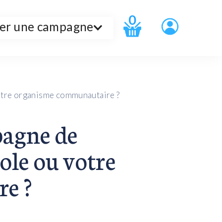
0
er une campagne
otre organisme communautaire ?
agne de
ole ou votre
e ?