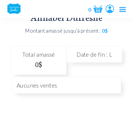
0
Annabel Dufresne
Produit ajouté au panier, Merci!
Montant amassé jusqu'à présent :
0$
Total amassé
Date de fin : L
0$
Aucunes ventes