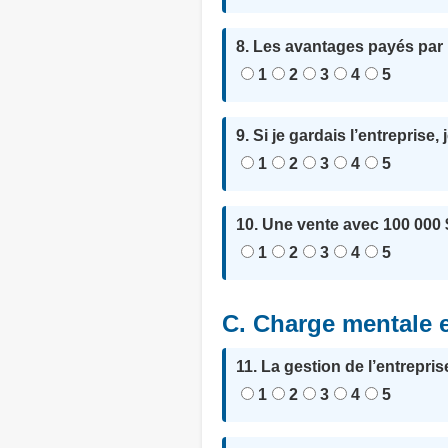
8. Les avantages payés par l’
1
2
3
4
5
9. Si je gardais l’entreprise
1
2
3
4
5
10. Une vente avec 100 000 $
1
2
3
4
5
C. Charge mentale et
11. La gestion de l’entrepris
1
2
3
4
5