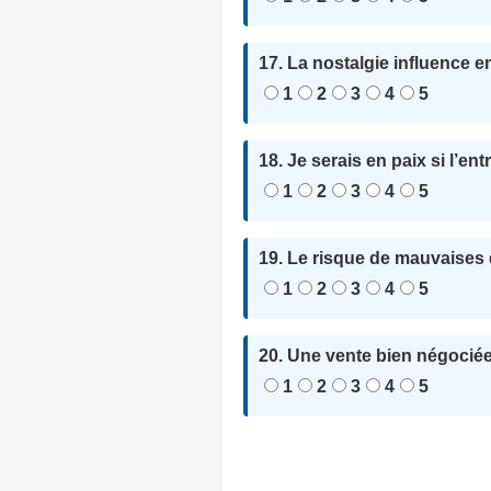
17. La nostalgie influence 
1
2
3
4
5
18. Je serais en paix si l’en
1
2
3
4
5
19. Le risque de mauvaises d
1
2
3
4
5
20. Une vente bien négociée
1
2
3
4
5