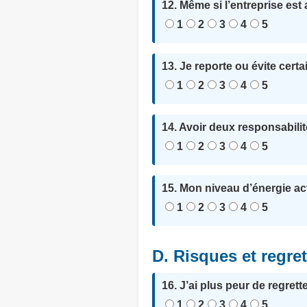
12. Même si l’entreprise est 
1
2
3
4
5
13. Je reporte ou évite cert
1
2
3
4
5
14. Avoir deux responsabili
1
2
3
4
5
15. Mon niveau d’énergie ac
1
2
3
4
5
D. Risques et regre
16. J’ai plus peur de regrett
1
2
3
4
5