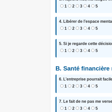
1
2
3
4
5
4. Libérer de l’espace menta
1
2
3
4
5
5. Si je regarde cette décisi
1
2
3
4
5
B. Santé financière r
6. L’entreprise pourrait fac
1
2
3
4
5
7. Le fait de ne pas me vers
1
2
3
4
5