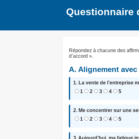
Questionnaire d
Répondez à chacune des affirmati
d’accord ».
A. Alignement avec t
1. La vente de l’entreprise 
1
2
3
4
5
2. Me concentrer sur une seu
1
2
3
4
5
3. Aujourd’hui, ma fatigue i